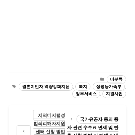
카
미분류
테
태
결혼이민자 역량강화지원
,
복지
,
성평등가족부
,
고
그
정부서비스
,
지원사업
리
지역디지털성
국가유공자 등의 종
범죄피해자지원
자 관련 수수료 면제 및 반
센터 신청 방법