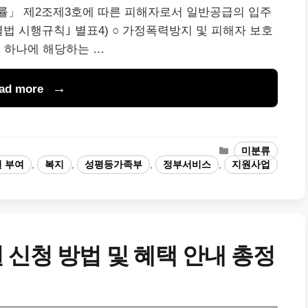
률」 제2조제3호에 따른 피해자로서 일반공급의 입주
법 시행규칙｣ 별표4) ○ 가정폭력방지 및 피해자 보호
느 하나에 해당하는 …
ad more
카
미분류
테
 부여
,
복지
,
성평등가족부
,
정부서비스
,
지원사업
고
리
 신청 방법 및 혜택 안내 총정