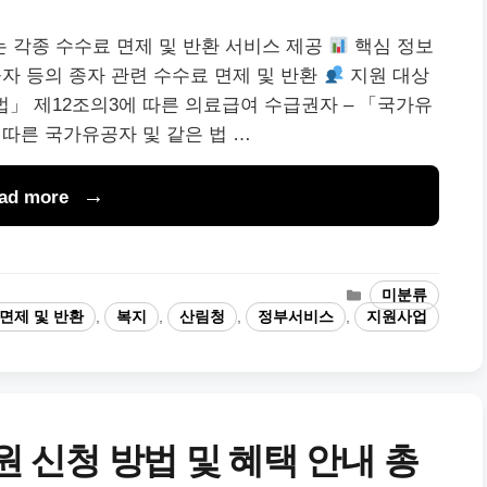
 각종 수수료 면제 및 반환 서비스 제공
핵심 정보
 등의 종자 관련 수수료 면제 및 반환
지원 대상
법」 제12조의3에 따른 의료급여 수급권자 – 「국가유
 따른 국가유공자 및 같은 법 …
ad more
카
미분류
테
면제 및 반환
,
복지
,
산림청
,
정부서비스
,
지원사업
고
리
신청 방법 및 혜택 안내 총