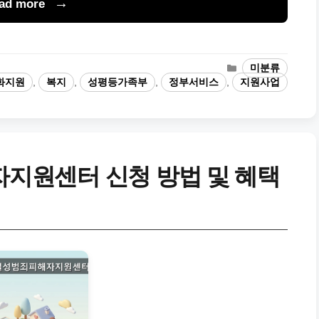
ad more
카
미분류
테
화지원
,
복지
,
성평등가족부
,
정부서비스
,
지원사업
고
리
지원센터 신청 방법 및 혜택