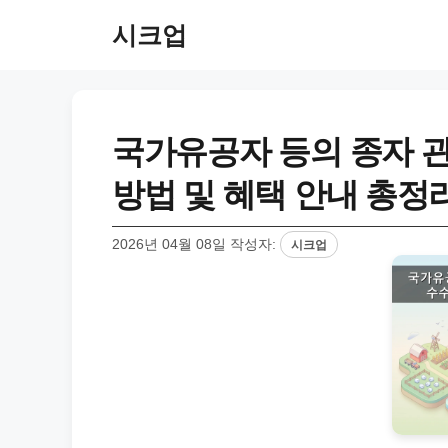
컨
시크업
텐
츠
로
건
너
국가유공자 등의 종자 관
뛰
기
방법 및 혜택 안내 총정
2026년 04월 08일
작성자:
시크업