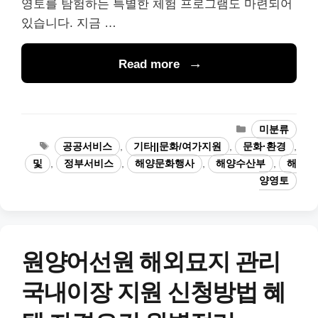
영토를 탐험하는 특별한 체험 프로그램도 마련되어
있습니다. 지금 …
Read more
카
미분류
테
태
공공서비스
,
기타||문화/여가지원
,
문화·환경
,
고
그
및
,
정부서비스
,
해양문화행사
,
해양수산부
,
해
리
양영토
원양어선원 해외묘지 관리
국내이장 지원 신청방법 혜