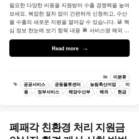
필요한 다양한 비용을 지원받아 수출 경쟁력을 높여
보세요. 복잡한 절차 없이 간편하게 신청하고, 수산
물 수출의 새로운 지평을 열어갈 수 있습니다.
핵
심 정보 한눈에 보기 항목 내용
서비스명 해외 …
Read more
카
미분류
테
태
공공서비스
,
공동물류센터
,
농림축산어업
,
이
고
그
용
,
정부서비스
,
해양수산부
,
해외
,
현금
리
폐패각 친환경 처리 지원금