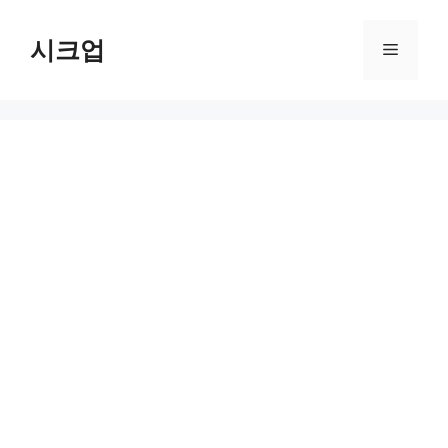
컨
텐
시크업
메
츠
로
뉴
건
너
뛰
기