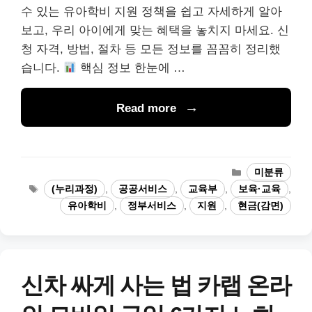
수 있는 유아학비 지원 정책을 쉽고 자세하게 알아
보고, 우리 아이에게 맞는 혜택을 놓치지 마세요. 신
청 자격, 방법, 절차 등 모든 정보를 꼼꼼히 정리했
습니다.
핵심 정보 한눈에 …
Read more
카
미분류
테
태
(누리과정)
,
공공서비스
,
교육부
,
보육·교육
,
고
그
유아학비
,
정부서비스
,
지원
,
현금(감면)
리
신차 싸게 사는 법 카랩 온라