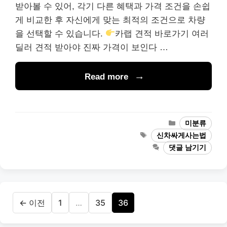
받아볼 수 있어, 각기 다른 혜택과 가격 조건을 손쉽
게 비교한 후 자신에게 맞는 최적의 조건으로 차량
을 선택할 수 있습니다.
카랩 견적 바로가기 여러
딜러 견적 받아야 진짜 가격이 보인다 …
Read more
카
미분류
테
태
신차싸게사는법
고
그
댓글 남기기
리
페
페
페
←
이전
1
…
35
36
이
이
이
지
지
지