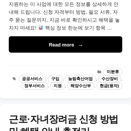
지원하는 이 사업에 대한 모든 정보를 상세하게 안
내해 드립니다. 신청 자격부터 방법, 필요 서류, 자
주 묻는 질문까지, 지금 바로 확인하시고 혜택을 놓
치지 마세요!
핵심 정보 한눈에 보기 항목 …
Read more
카
미분류
테
태
공공서비스
,
구입
,
농림축산어업
,
수산장비
,
고
그
정부서비스
,
지원
,
해양수산부
,
현금(융자)
리
근로·자녀장려금 신청 방법