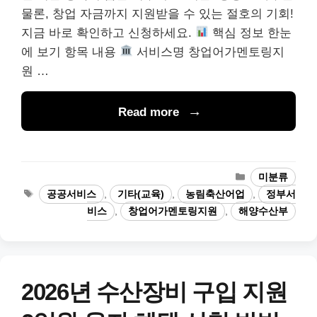
물론, 창업 자금까지 지원받을 수 있는 절호의 기회!
지금 바로 확인하고 신청하세요.
핵심 정보 한눈
에 보기 항목 내용
서비스명 창업어가멘토링지
원 …
Read more
카
미분류
테
태
공공서비스
,
기타(교육)
,
농림축산어업
,
정부서
고
그
비스
,
창업어가멘토링지원
,
해양수산부
리
2026년 수산장비 구입 지원