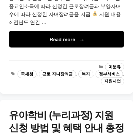
종교인소득에 따라 산정한 근로장려금과 부양자녀
수에 따라 산정한 자녀장려금을 지급
지원 내용
○ 전년도 연간 …
Read more
카
미분류
테
태
국세청
,
근로·자녀장려금
,
복지
,
정부서비스
,
고
그
지원사업
리
유아학비 (누리과정) 지원
신청 방법 및 혜택 안내 총정