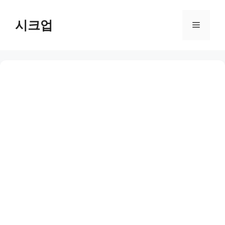
컨
텐
시크업
메
츠
로
뉴
건
너
뛰
기