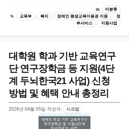
카
미분류
테
태
교육부
,
복지
,
장애인 평생교육이용권 지원
,
정
고
그
부서비스
,
지원사업
리
대학원 학과 기반 교육연구
단 연구장학금 등 지원(4단
계 두뇌한국21 사업) 신청
방법 및 혜택 안내 총정리
2026년 04월 05일
작성자:
시크업