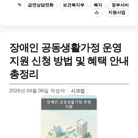
테
태
금연상담전화
,
보건복지부
,
복지
,
정부서비
고
그
스
,
지원사업
리
장애인 공동생활가정 운영
지원 신청 방법 및 혜택 안내
총정리
2026년 04월 06일
작성자:
시크업