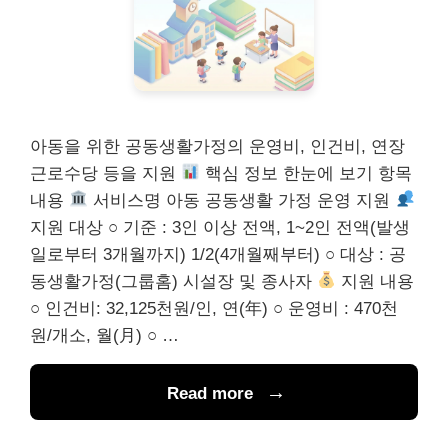
아동을 위한 공동생활가정의 운영비, 인건비, 연장
근로수당 등을 지원
핵심 정보 한눈에 보기 항목
내용
서비스명 아동 공동생활 가정 운영 지원
지원 대상 ○ 기준 : 3인 이상 전액, 1~2인 전액(발생
일로부터 3개월까지) 1/2(4개월째부터) ○ 대상 : 공
동생활가정(그룹홈) 시설장 및 종사자
지원 내용
○ 인건비: 32,125천원/인, 연(年) ○ 운영비 : 470천
원/개소, 월(月) ○ …
Read more