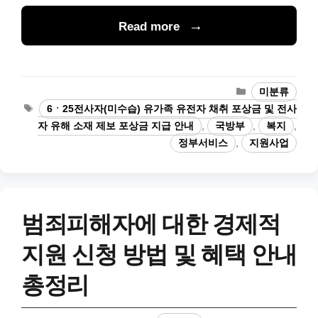
Read more
카
미분류
테
태
6ㆍ25전사자(미수습) 유가족 유전자 채취 포상금 및 전사
고
그
자 유해 소재 제보 포상금 지급 안내
,
국방부
,
복지
,
리
정부서비스
,
지원사업
범죄피해자에 대한 경제적
지원 신청 방법 및 혜택 안내
총정리