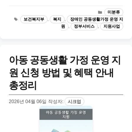
카
미분류
테
태
보건복지부
,
복지
,
장애인 공동생활가정 운영 지
고
그
원
,
정부서비스
,
지원사업
리
아동 공동생활 가정 운영 지
원 신청 방법 및 혜택 안내
총정리
2026년 04월 06일
작성자:
시크업