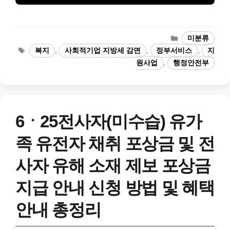
카
미분류
테
태
복지
,
사회적기업 지방세 감면
,
정부서비스
,
지
고
그
원사업
,
행정안전부
리
6ㆍ25전사자(미수습) 유가
족 유전자 채취 포상금 및 전
사자 유해 소재 제보 포상금
지급 안내 신청 방법 및 혜택
안내 총정리