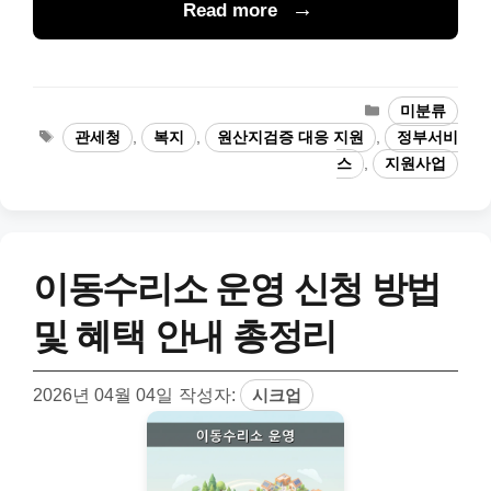
Read more
카
미분류
테
태
관세청
,
복지
,
원산지검증 대응 지원
,
정부서비
고
그
스
,
지원사업
리
이동수리소 운영 신청 방법
및 혜택 안내 총정리
2026년 04월 04일
작성자:
시크업