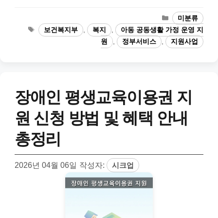
카
미분류
테
태
보건복지부
,
복지
,
아동 공동생활 가정 운영 지
고
그
원
,
정부서비스
,
지원사업
리
장애인 평생교육이용권 지
원 신청 방법 및 혜택 안내
총정리
2026년 04월 06일
작성자:
시크업