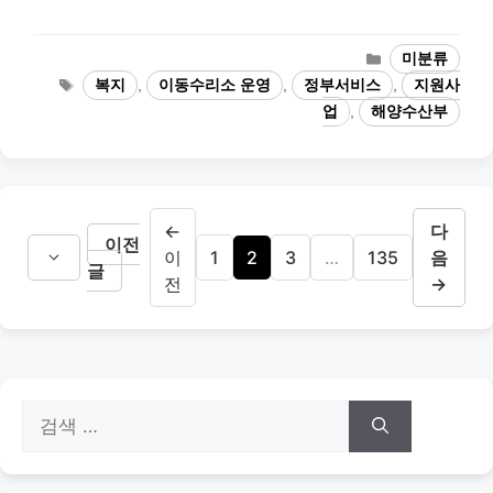
카
미분류
테
태
복지
,
이동수리소 운영
,
정부서비스
,
지원사
고
그
업
,
해양수산부
리
←
다
이전
페
페
페
페
이
1
2
3
…
135
음
글
이
이
이
이
전
→
지
지
지
지
검
색: