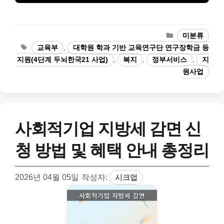
카
미분류
테
태
교육부
,
대학원 학과 기반 교육연구단 연구장학금 등
고
그
지원(4단계 두뇌한국21 사업)
,
복지
,
정부서비스
,
지
리
원사업
사회적기업 지방세 감면 신
청 방법 및 혜택 안내 총정리
2026년 04월 05일
작성자:
시크업