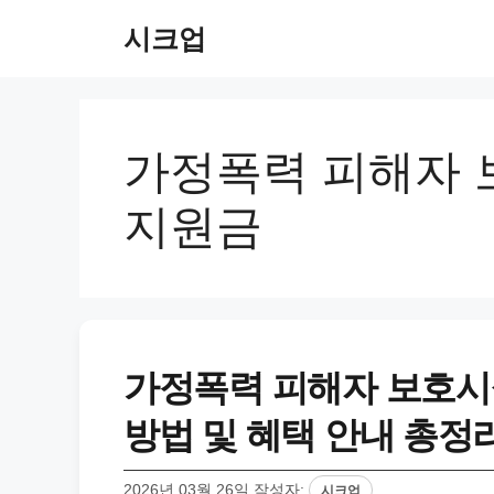
컨
시크업
텐
츠
로
건
너
가정폭력 피해자 
뛰
기
지원금
가정폭력 피해자 보호시
방법 및 혜택 안내 총정
2026년 03월 26일
작성자:
시크업