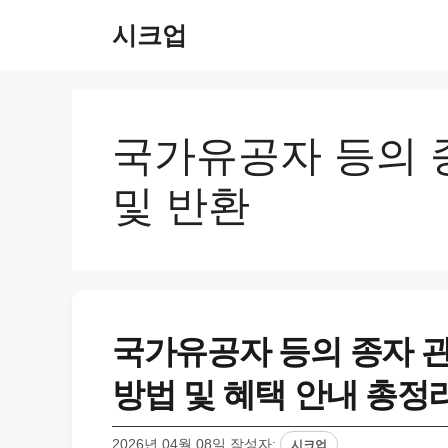
컨
시크업
텐
츠
로
건
너
국가유공자 등의 
뛰
기
및 반환
국가유공자 등의 종자 관
방법 및 혜택 안내 총정
2026년 04월 08일
작성자:
시크업