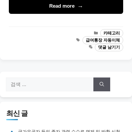
Read more
카
카테고리
테
태
급여통장 자동이체
고
그
댓글 남기기
리
검
색:
최신 글
국가유공자 등의 종자 관련 수수료 면제 및 반환 신청