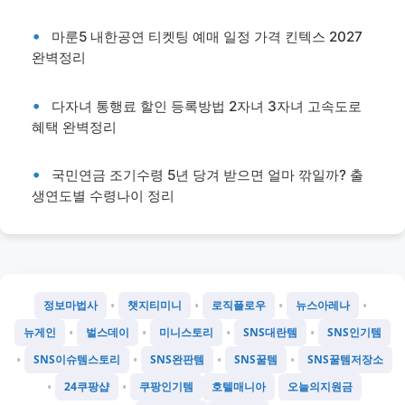
마룬5 내한공연 티켓팅 예매 일정 가격 킨텍스 2027
완벽정리
다자녀 통행료 할인 등록방법 2자녀 3자녀 고속도로
혜택 완벽정리
국민연금 조기수령 5년 당겨 받으면 얼마 깎일까? 출
생연도별 수령나이 정리
•
•
•
•
정보마법사
챗지티미니
로직플로우
뉴스아레나
•
•
•
•
뉴게인
벌스데이
미니스토리
SNS대란템
SNS인기템
•
•
•
•
SNS이슈템스토리
SNS완판템
SNS꿀템
SNS꿀템저장소
•
•
24쿠팡샵
쿠팡인기템
호텔매니아
오늘의지원금