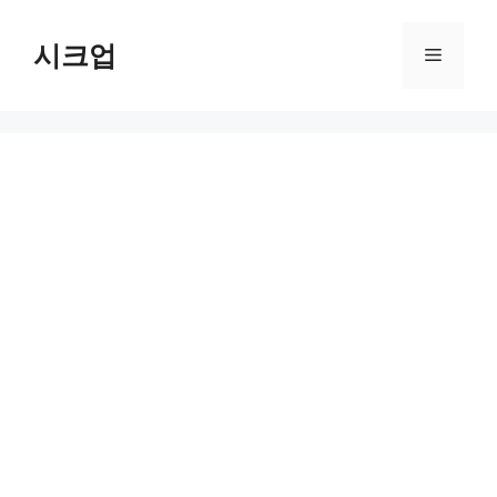
컨
텐
시크업
메
츠
로
뉴
건
너
뛰
기