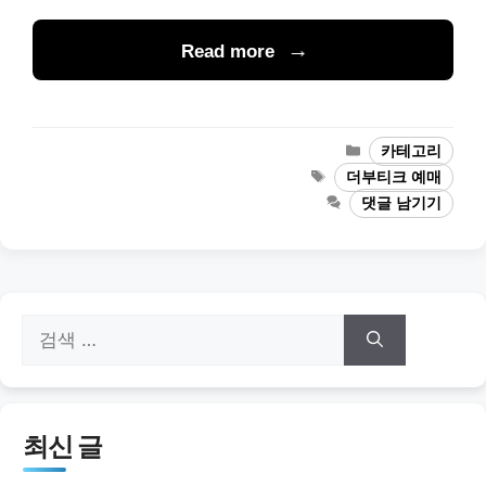
Read more
카
카테고리
테
태
더부티크 예매
고
그
댓글 남기기
리
검
색:
최신 글