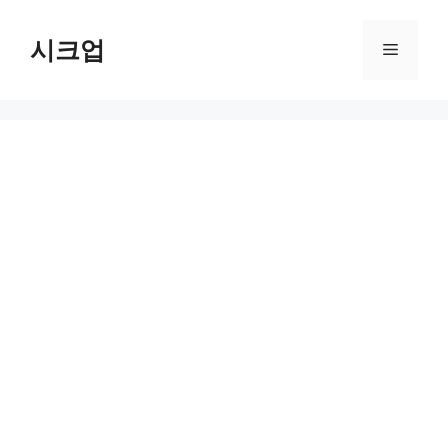
컨
텐
시크업
메
츠
로
뉴
건
너
뛰
기