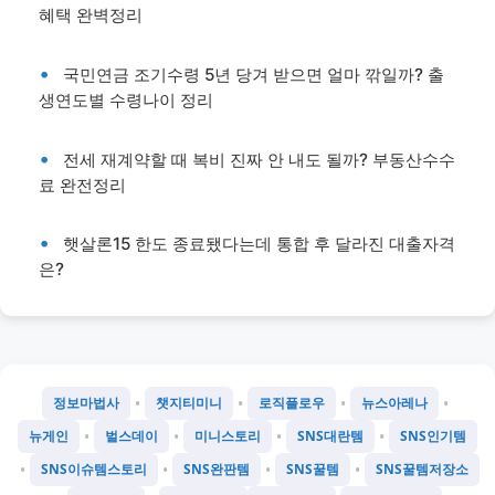
혜택 완벽정리
국민연금 조기수령 5년 당겨 받으면 얼마 깎일까? 출
생연도별 수령나이 정리
전세 재계약할 때 복비 진짜 안 내도 될까? 부동산수수
료 완전정리
햇살론15 한도 종료됐다는데 통합 후 달라진 대출자격
은?
•
•
•
•
정보마법사
챗지티미니
로직플로우
뉴스아레나
•
•
•
•
뉴게인
벌스데이
미니스토리
SNS대란템
SNS인기템
•
•
•
•
SNS이슈템스토리
SNS완판템
SNS꿀템
SNS꿀템저장소