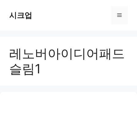
컨
텐
시크업
메
츠
로
뉴
건
너
레노버아이디어패드
뛰
기
슬림1