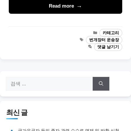
Read more
카
카테고리
테
태
번개장터 운송장
고
그
댓글 남기기
리
검
색:
최신 글
국가유공자 등의 종자 관련 수수료 면제 및 반환 신청