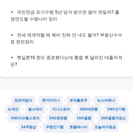
국민연금 조기수령 5년 당겨 받으면 얼마 깎일까? 출
생연도별 수령나이 정리
전세 재계약할 때 복비 진짜 안 내도 될까? 부동산수수
료 완전정리
햇살론15 한도 종료됐다는데 통합 후 달라진 대출자격
은?
•
•
•
•
정보마법사
챗지티미니
로직플로우
뉴스아레나
•
•
•
•
뉴게인
벌스데이
미니스토리
SNS대란템
SNS인기템
•
•
•
•
SNS이슈템스토리
SNS완판템
SNS꿀템
SNS꿀템저장소
•
•
24쿠팡샵
쿠팡인기템
호텔매니아
오늘의지원금