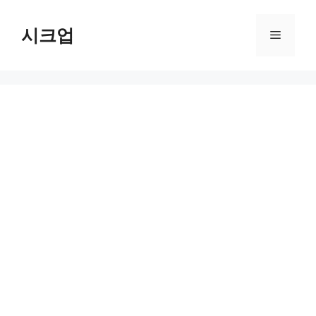
컨
텐
시크업
메
츠
로
뉴
건
너
뛰
기