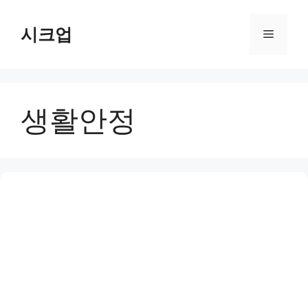
컨
텐
시크업
메
츠
로
뉴
건
너
생활안정
뛰
기