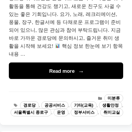
활동을 통해 건강도 챙기고, 새로운 친구도 사귈 수
있는 좋은 기회입니다. 요가, 노래, 레크리에이션,
풍물, 장구, 한글서예 등 다채로운 프로그램이 준비
되어 있으니, 많은 관심과 참여 부탁드립니다. 지금
바로 가까운 경로당에 문의하시고, 즐거운 취미 생
활을 시작해 보세요!
핵심 정보 한눈에 보기 항목
내용 …
Read more
카
미분류
테
태
경로당
,
공공서비스
,
기타(교육)
,
생활안정
,
고
그
서울특별시 종로구
,
운영
,
정부서비스
,
취미교실
리