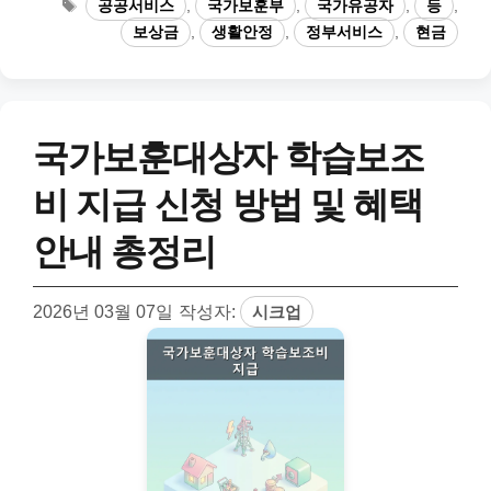
태
공공서비스
,
국가보훈부
,
국가유공자
,
등
,
고
그
보상금
,
생활안정
,
정부서비스
,
현금
리
국가보훈대상자 학습보조
비 지급 신청 방법 및 혜택
안내 총정리
2026년 03월 07일
작성자:
시크업