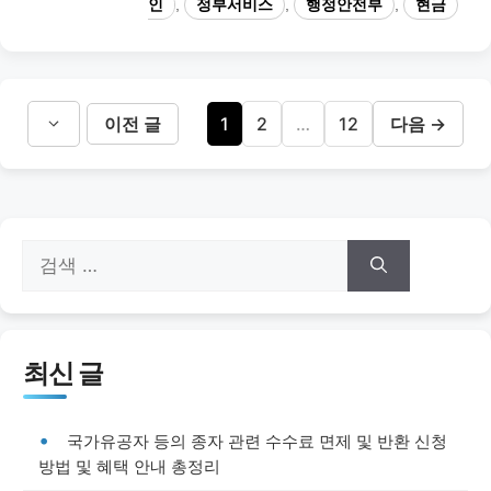
인
,
정부서비스
,
행정안전부
,
현금
리
페
페
페
이전 글
1
2
…
12
다음
→
이
이
이
지
지
지
검
색:
최신 글
국가유공자 등의 종자 관련 수수료 면제 및 반환 신청
방법 및 혜택 안내 총정리