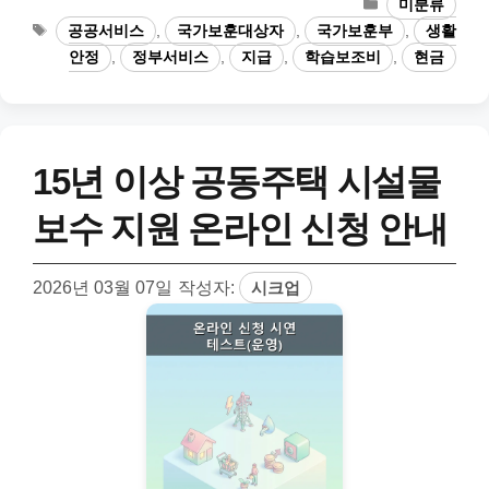
카
미분류
테
태
공공서비스
,
국가보훈대상자
,
국가보훈부
,
생활
고
그
안정
,
정부서비스
,
지급
,
학습보조비
,
현금
리
15년 이상 공동주택 시설물
보수 지원 온라인 신청 안내
2026년 03월 07일
작성자:
시크업