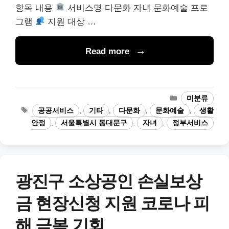
항목 내용
서비스명 다문화 자녀 문화예술 프로
그램
지원 대상 …
Read more
카
미분류
테
태
공공서비스
,
기타
,
다문화
,
문화예술
,
생활
고
그
안정
,
서울특별시 동대문구
,
자녀
,
정부서비스
리
광진구 소상공인 손실보상
금 현장신청 지원 코로나 피
해 극복 기회