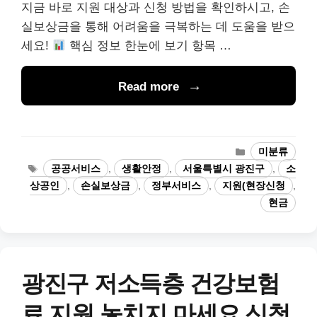
지금 바로 지원 대상과 신청 방법을 확인하시고, 손
실보상금을 통해 어려움을 극복하는 데 도움을 받으
세요!
핵심 정보 한눈에 보기 항목 …
Read more
카
미분류
테
태
공공서비스
,
생활안정
,
서울특별시 광진구
,
소
고
그
상공인
,
손실보상금
,
정부서비스
,
지원(현장신청
,
리
현금
광진구 저소득층 건강보험
료 지원 놓치지 마세요 신청