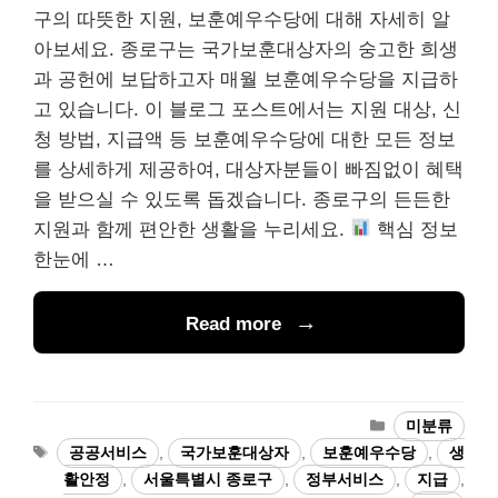
구의 따뜻한 지원, 보훈예우수당에 대해 자세히 알
아보세요. 종로구는 국가보훈대상자의 숭고한 희생
과 공헌에 보답하고자 매월 보훈예우수당을 지급하
고 있습니다. 이 블로그 포스트에서는 지원 대상, 신
청 방법, 지급액 등 보훈예우수당에 대한 모든 정보
를 상세하게 제공하여, 대상자분들이 빠짐없이 혜택
을 받으실 수 있도록 돕겠습니다. 종로구의 든든한
지원과 함께 편안한 생활을 누리세요.
핵심 정보
한눈에 …
Read more
카
미분류
테
태
공공서비스
,
국가보훈대상자
,
보훈예우수당
,
생
고
그
활안정
,
서울특별시 종로구
,
정부서비스
,
지급
,
리