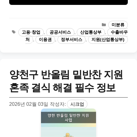
카
미분류
테
태
고용·창업
,
공공서비스
,
산업통상부
,
수출바우
고
그
처
,
이용권
,
정부서비스
,
지원(산업통상부)
리
양천구 반올림 밑반찬 지원
혼족 결식 해결 필수 정보
2026년 02월 03일
작성자:
시크업