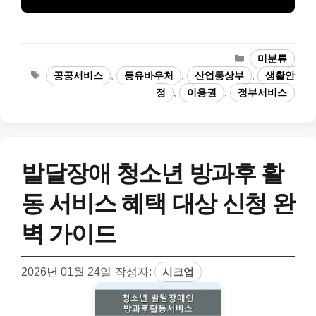
카
미분류
테
태
공공서비스
,
등유바우처
,
산업통상부
,
생활안
고
그
정
,
이용권
,
정부서비스
리
발달장애 청소년 방과후 활
동 서비스 혜택 대상 신청 완
벽 가이드
2026년 01월 24일
작성자:
시크업