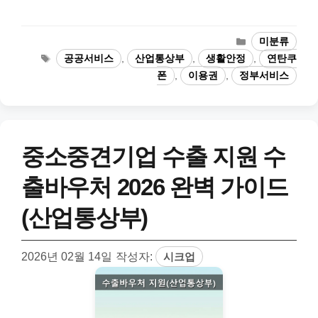
카
미분류
테
태
공공서비스
,
산업통상부
,
생활안정
,
연탄쿠
고
그
폰
,
이용권
,
정부서비스
리
중소중견기업 수출 지원 수
출바우처 2026 완벽 가이드
(산업통상부)
2026년 02월 14일
작성자:
시크업