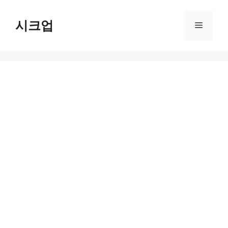
컨
텐
시크업
메
츠
로
뉴
건
너
뛰
기