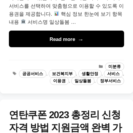
서비스를 선택하여 맞춤형으로 이용할 수 있도록 이
용권을 제공합니다.
핵심 정보 한눈에 보기 항목
내용
서비스명 일상돌봄 …
Read more
카
미분류
테
태
공공서비스
,
보건복지부
,
생활안정
,
서비스
,
고
그
이용권
,
일상돌봄
,
정부서비스
리
연탄쿠폰 2023 총정리 신청
자격 방법 지원금액 완벽 가