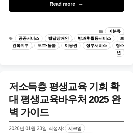
Read more
카
미분류
테
태
공공서비스
,
발달장애인
,
방과후활동서비스
,
보
고
그
건복지부
,
보호·돌봄
,
이용권
,
정부서비스
,
청소
리
년
저소득층 평생교육 기회 확
대 평생교육바우처 2025 완
벽 가이드
2026년 01월 23일
작성자:
시크업