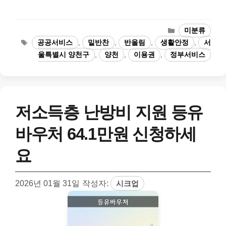
카
미분류
테
태
공공서비스
,
밑반찬
,
반올림
,
생활안정
,
서
고
그
울특별시 양천구
,
양천
,
이용권
,
정부서비스
리
저소득층 난방비 지원 등유
바우처 64.1만원 신청하세
요
2026년 01월 31일
작성자:
시크업