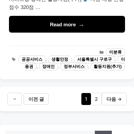
점수 320점 …
Read more
카
미분류
테
태
공공서비스
,
생활안정
,
서울특별시 구로구
,
이
고
그
용권
,
장애인
,
정부서비스
,
활동지원(추가)
리
페
페
이전 글
1
2
다음
→
이
이
지
지
검