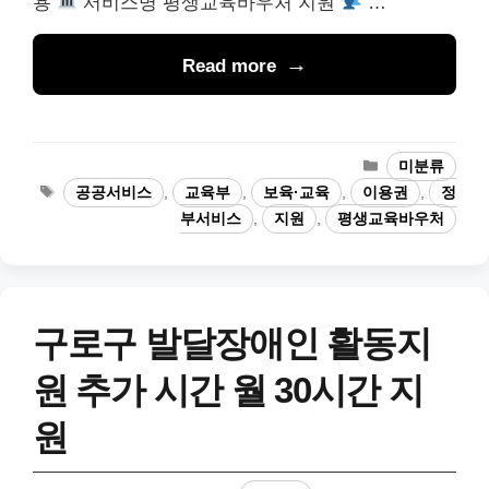
용
서비스명 평생교육바우처 지원
…
Read more
카
미분류
테
태
공공서비스
,
교육부
,
보육·교육
,
이용권
,
정
고
그
부서비스
,
지원
,
평생교육바우처
리
구로구 발달장애인 활동지
원 추가 시간 월 30시간 지
원