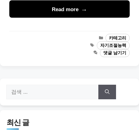
Read more
카
카테고리
테
태
자기조절능력
고
그
댓글 남기기
리
검
색:
최신 글