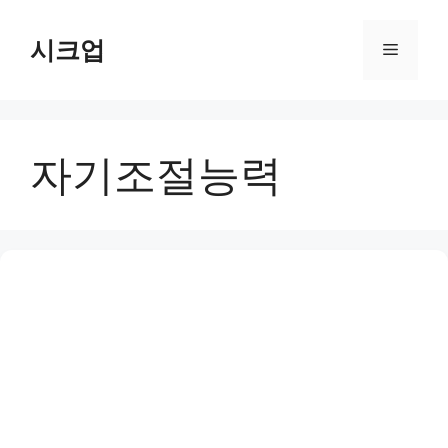
컨
텐
시크업
메
츠
로
뉴
건
너
자기조절능력
뛰
기