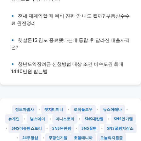
전세 재계약할 때 복비 진짜 안 내도 될까? 부동산수수
료 완전정리
햇살론15 한도 종료됐다는데 통합 후 달라진 대출자격
은?
청년도약장려금 신청방법 대상 조건 비수도권 최대
1440만원 받는법
•
•
•
•
정보마법사
챗지티미니
로직플로우
뉴스아레나
•
•
•
•
뉴게인
벌스데이
미니스토리
SNS대란템
SNS인기템
•
•
•
•
SNS이슈템스토리
SNS완판템
SNS꿀템
SNS꿀템저장소
•
•
24쿠팡샵
쿠팡인기템
호텔매니아
오늘의지원금