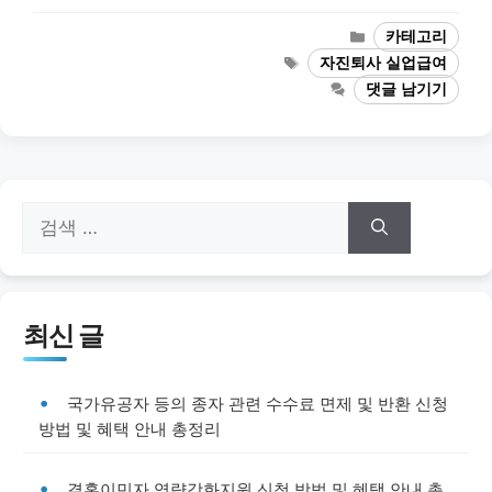
카
카테고리
테
태
자진퇴사 실업급여
고
그
댓글 남기기
리
검
색:
최신 글
국가유공자 등의 종자 관련 수수료 면제 및 반환 신청
방법 및 혜택 안내 총정리
결혼이민자 역량강화지원 신청 방법 및 혜택 안내 총