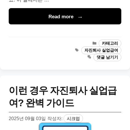
Read more
카
카테고리
테
태
자진퇴사 실업급여
고
그
댓글 남기기
리
이런 경우 자진퇴사 실업급
여? 완벽 가이드
2025년 09월 03일
작성자:
시크업