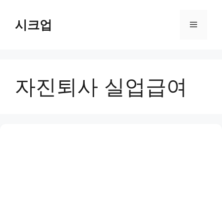
컨
텐
시크업
메
츠
로
뉴
건
너
자진퇴사 실업급여
뛰
기