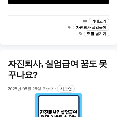
카
카테고리
테
태
자진퇴사 실업급여
고
그
댓글 남기기
리
자진퇴사, 실업급여 꿈도 못
꾸나요?
2025년 08월 28일
작성자:
시크업