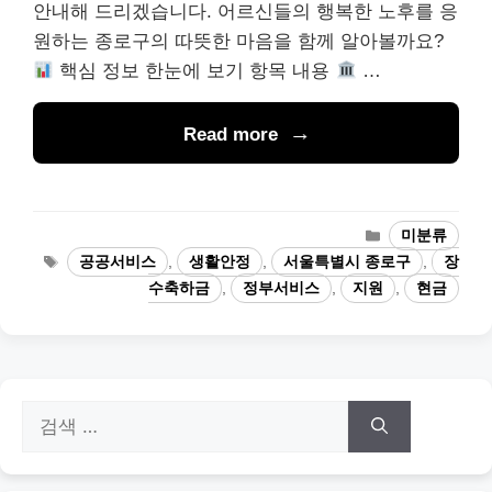
안내해 드리겠습니다. 어르신들의 행복한 노후를 응
원하는 종로구의 따뜻한 마음을 함께 알아볼까요?
핵심 정보 한눈에 보기 항목 내용
…
Read more
카
미분류
테
태
공공서비스
,
생활안정
,
서울특별시 종로구
,
장
고
그
수축하금
,
정부서비스
,
지원
,
현금
리
검
색: