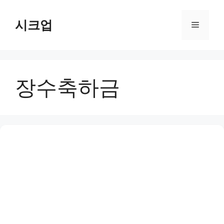
컨
텐
시크업
메
츠
로
뉴
건
너
장수축하금
뛰
기