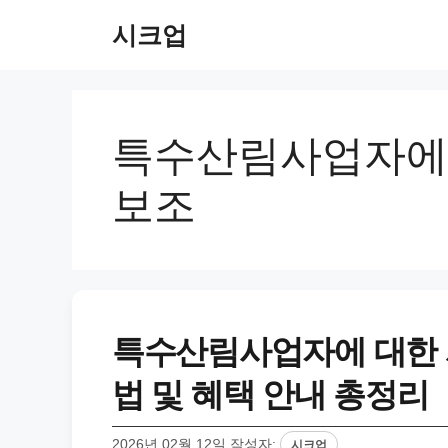
컨
시크업
텐
츠
로
건
너
특수산림사업자에 
뛰
기
보조
특수산림사업자에 대한 사
법 및 혜택 안내 총정리
2026년 02월 12일
작성자:
시크업