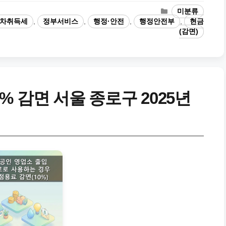
카
미분류
테
차취득세
,
정부서비스
,
행정·안전
,
행정안전부
,
현금
고
(감면)
리
 감면 서울 종로구 2025년