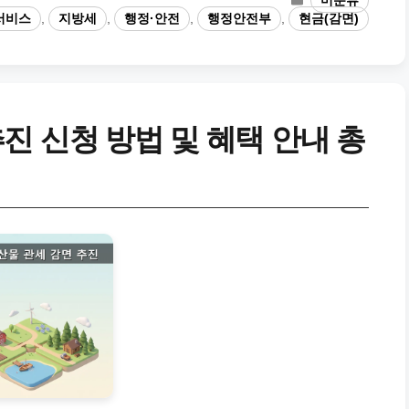
미분류
테
서비스
,
지방세
,
행정·안전
,
행정안전부
,
현금(감면)
고
리
진 신청 방법 및 혜택 안내 총