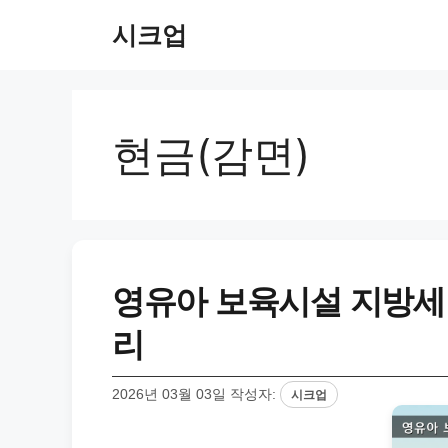
컨
시크업
텐
츠
로
건
너
현금(감면)
뛰
기
영유아 보육시설 지방세 
리
2026년 03월 03일
작성자:
시크업