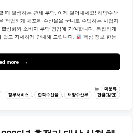
 때 발생하는 관세 부담, 이제 덜어내세요! 해양수산
은 적법하게 채포된 수산물을 국내로 수입하는 사업자
 활성화와 소비자 부담 경감에 기여합니다. 복잡하게
서 쉽고 자세하게 안내해 드립니다.
핵심 정보 한눈
ad more
카
미분류
테
,
정부서비스
,
합작수산물
,
해양수산부
,
현금(감면)
고
리