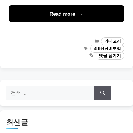
Read more
카
카테고리
테
태
3대진단비보험
고
그
댓글 남기기
리
검
색:
최신 글