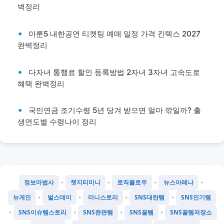
벽정리
마룬5 내한공연 티켓팅 예매 일정 가격 킨텍스 2027
완벽정리
다자녀 통행료 할인 등록방법 2자녀 3자녀 고속도로
혜택 완벽정리
국민연금 조기수령 5년 당겨 받으면 얼마 깎일까? 출
생연도별 수령나이 정리
•
•
•
•
정보마법사
챗지티미니
로직플로우
뉴스아레나
•
•
•
•
뉴게인
벌스데이
미니스토리
SNS대란템
SNS인기템
•
•
•
•
SNS이슈템스토리
SNS완판템
SNS꿀템
SNS꿀템저장소