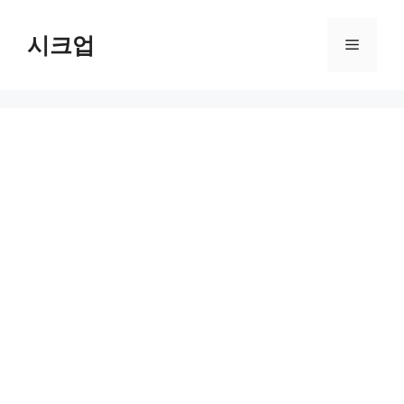
컨
텐
시크업
메
츠
로
뉴
건
너
뛰
기