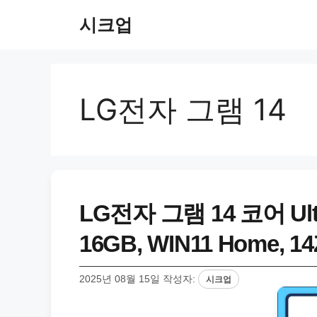
컨
시크업
텐
츠
로
건
너
LG전자 그램 14
뛰
기
LG전자 그램 14 코어 Ult
16GB, WIN11 Home, 
2025년 08월 15일
작성자:
시크업