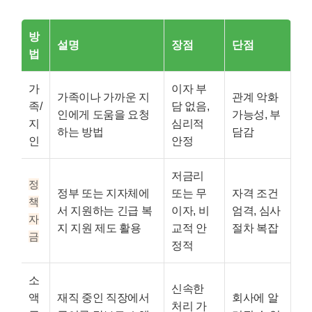
방
설명
장점
단점
법
가
이자 부
가족이나 가까운 지
관계 악화
족/
담 없음,
인에게 도움을 요청
가능성, 부
지
심리적
하는 방법
담감
인
안정
저금리
정
정부 또는 지자체에
또는 무
자격 조건
책
서 지원하는 긴급 복
이자, 비
엄격, 심사
자
지 지원 제도 활용
교적 안
절차 복잡
금
정적
소
신속한
액
재직 중인 직장에서
회사에 알
처리 가