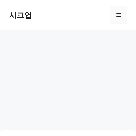
컨
텐
시크업
메
츠
로
뉴
건
너
뛰
기