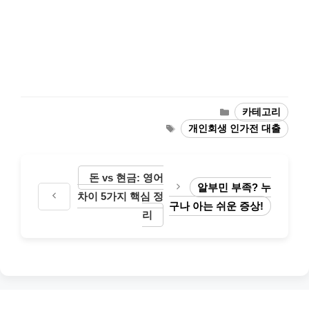
카
카테고리
테
태
개인회생 인가전 대출
고
그
리
돈 vs 현금: 영어
알부민 부족? 누
차이 5가지 핵심 정
구나 아는 쉬운 증상!
리