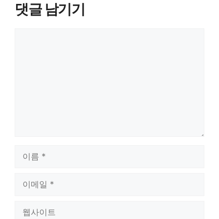
댓글 남기기
댓
글
이
름
이
메
일
웹
사