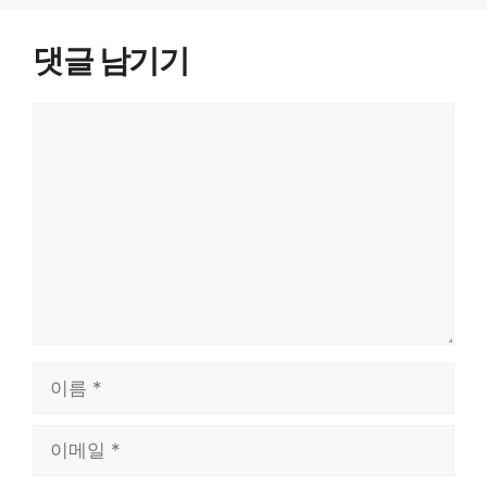
댓글 남기기
댓
글
이
름
이
메