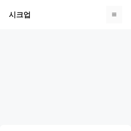
컨
텐
시크업
메
츠
로
뉴
건
너
뛰
기