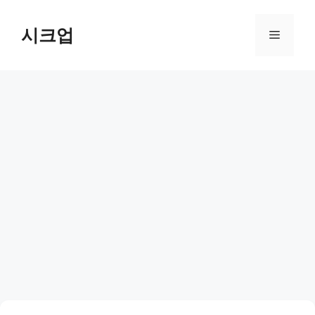
컨
텐
시크업
메
츠
로
뉴
건
너
뛰
기