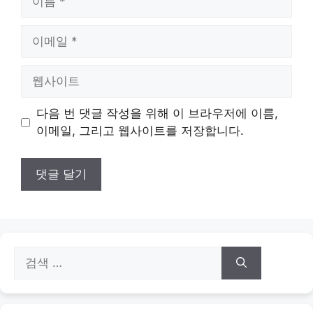
름
이
메
일
웹
사
이
다음 번 댓글 작성을 위해 이 브라우저에 이름,
트
이메일, 그리고 웹사이트를 저장합니다.
검
색: