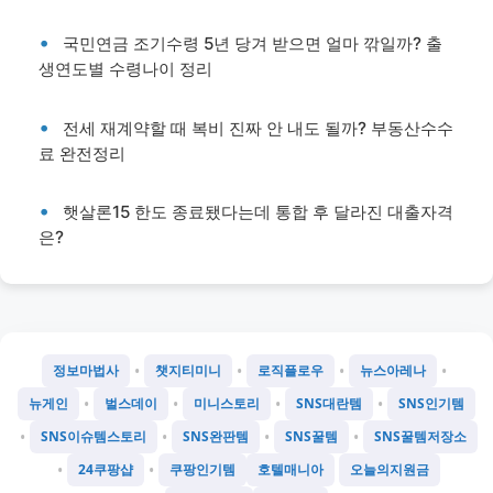
국민연금 조기수령 5년 당겨 받으면 얼마 깎일까? 출
생연도별 수령나이 정리
전세 재계약할 때 복비 진짜 안 내도 될까? 부동산수수
료 완전정리
햇살론15 한도 종료됐다는데 통합 후 달라진 대출자격
은?
•
•
•
•
정보마법사
챗지티미니
로직플로우
뉴스아레나
•
•
•
•
뉴게인
벌스데이
미니스토리
SNS대란템
SNS인기템
•
•
•
•
SNS이슈템스토리
SNS완판템
SNS꿀템
SNS꿀템저장소
•
•
24쿠팡샵
쿠팡인기템
호텔매니아
오늘의지원금