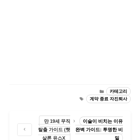
카
카테고리
테
태
계약 종료 자진퇴사
고
그
리
만 19세 무직
이슬이 비치는 이유
탈출 가이드 (햇
완벽 가이드: 투명한 비
살론 유스X
밀