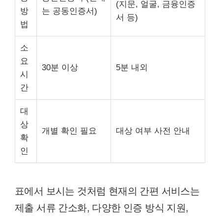
(지문, 얼굴, 금융인증
방
는 공동인증서)
서 등)
법
소
요
30분 이상
5분 내외
시
간
대
상
개별 확인 필요
대상 여부 사전 안내
확
인
표에서 보시는 것처럼 현재의 간편 서비스는
제출 서류 간소화, 다양한 인증 방식 지원,