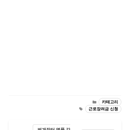
카
카테고리
테
태
근로장려금 신청
고
그
리
번개장터 명품 감