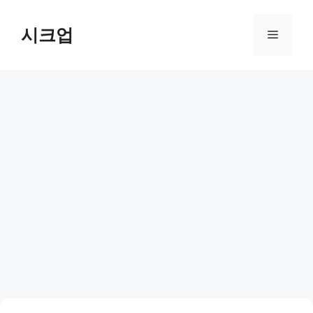
컨
텐
시크업
메
츠
로
뉴
건
너
뛰
기