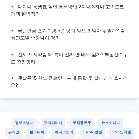
다자녀 통행료 할인 등록방법 2자녀 3자녀 고속도로
혜택 완벽정리
국민연금 조기수령 5년 당겨 받으면 얼마 깎일까? 출
생연도별 수령나이 정리
전세 재계약할 때 복비 진짜 안 내도 될까? 부동산수수
료 완전정리
햇살론15 한도 종료됐다는데 통합 후 달라진 대출자격
은?
•
•
•
•
정보마법사
챗지티미니
로직플로우
뉴스아레나
•
•
•
•
뉴게인
벌스데이
미니스토리
SNS대란템
SNS인기템