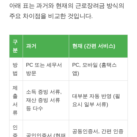
아래 표는 과거와 현재의 근로장려금 방식의
주요 차이점을 비교한 것입니다.
구
과거
현재 (간편 서비스)
분
방
PC 또는 세무서
PC, 모바일 (홈택스
법
방문
앱)
제
소득 증빙 서류,
출
대부분 자동 반영 (필
재산 증빙 서류
서
요시 일부 서류)
등 다수
류
인
공동인증서, 간편 인증
증
공인인증서 (현재