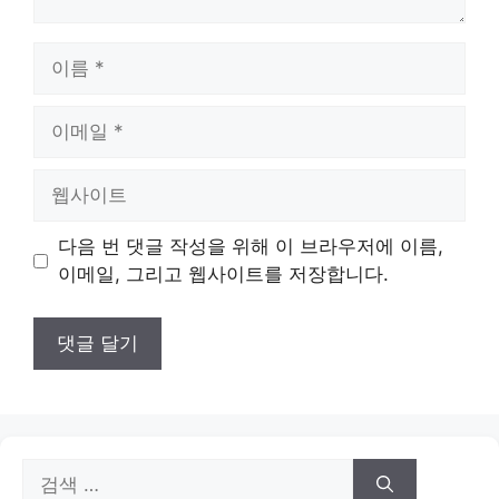
이
름
이
메
일
웹
사
이
다음 번 댓글 작성을 위해 이 브라우저에 이름,
트
이메일, 그리고 웹사이트를 저장합니다.
검
색: