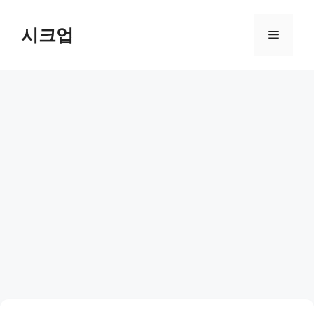
컨
텐
시크업
메
츠
로
뉴
건
너
뛰
기