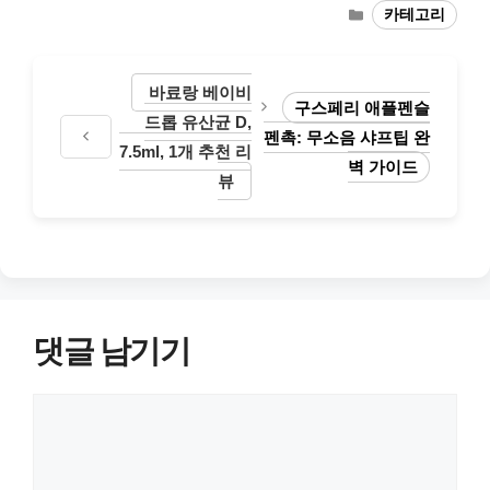
카
카테고리
테
고
리
바료랑 베이비
구스페리 애플펜슬
드롭 유산균 D,
펜촉: 무소음 샤프팁 완
7.5ml, 1개 추천 리
벽 가이드
뷰
댓글 남기기
댓
글