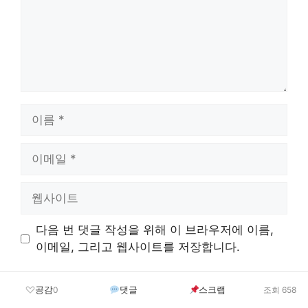
이
름
이
메
일
웹
사
이
다음 번 댓글 작성을 위해 이 브라우저에 이름,
트
이메일, 그리고 웹사이트를 저장합니다.
공감
댓글
스크랩
0
조회 658