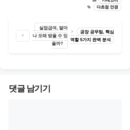
카테고리
테
태
다초점 안경
고
그
리
실업급여, 얼마
공장 공무팀, 핵심
나 오래 받을 수 있
역할 5가지 완벽 분석
을까?
댓글 남기기
댓
글