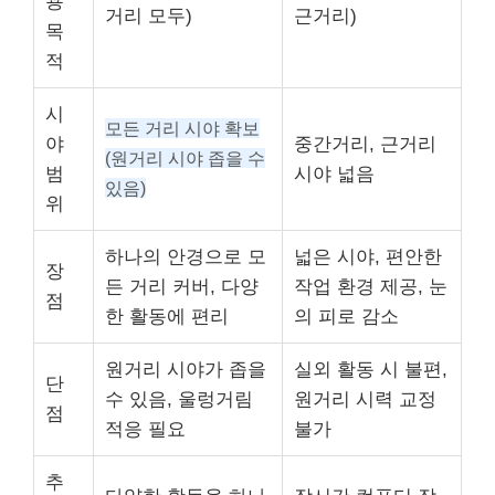
용
거리 모두)
근거리)
목
적
시
모든 거리 시야 확보
야
중간거리, 근거리
(원거리 시야 좁을 수
범
시야 넓음
있음)
위
하나의 안경으로 모
넓은 시야, 편안한
장
든 거리 커버, 다양
작업 환경 제공, 눈
점
한 활동에 편리
의 피로 감소
원거리 시야가 좁을
실외 활동 시 불편,
단
수 있음, 울렁거림
원거리 시력 교정
점
적응 필요
불가
추