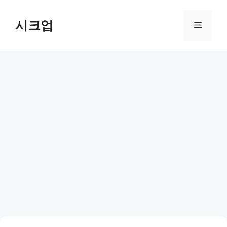
컨
텐
시크업
메
츠
로
뉴
건
너
뛰
기