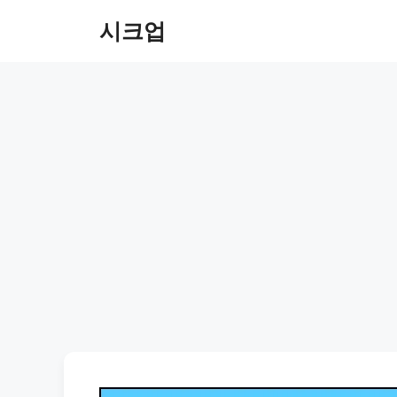
컨
시크업
텐
츠
로
건
너
뛰
기