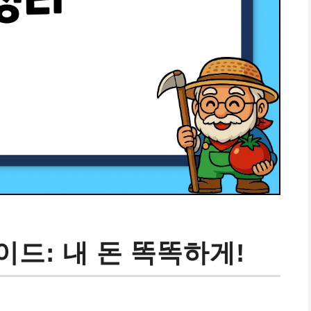
드: 내 돈 똑똑하게!