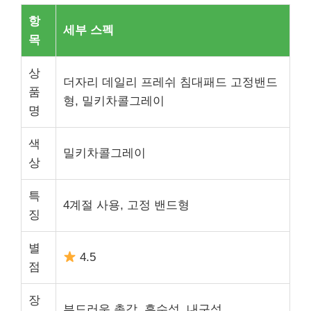
항
세부 스펙
목
상
더자리 데일리 프레쉬 침대패드 고정밴드
품
형, 밀키차콜그레이
명
색
밀키차콜그레이
상
특
4계절 사용, 고정 밴드형
징
별
4.5
점
장
부드러운 촉감, 흡수성, 내구성