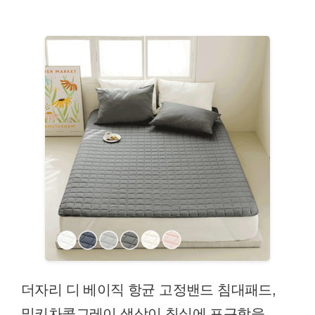
더자리 디 베이직 항균 고정밴드 침대패드,
밀키차콜그레이 색상이 침실에 포근함을