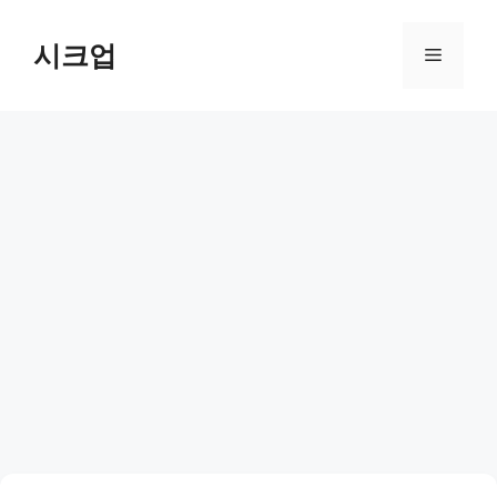
컨
텐
시크업
메
츠
로
뉴
건
너
뛰
기