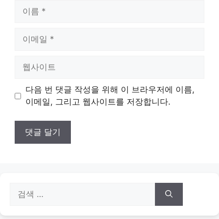
이
름
이
메
일
웹
사
이
다음 번 댓글 작성을 위해 이 브라우저에 이름,
트
이메일, 그리고 웹사이트를 저장합니다.
검
색: