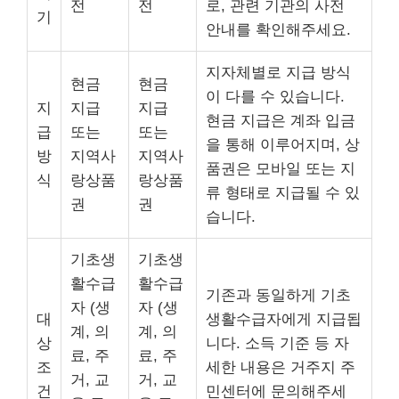
전
전
로, 관련 기관의 사전
기
안내를 확인해주세요.
지자체별로 지급 방식
현금
현금
이 다를 수 있습니다.
지
지급
지급
현금 지급은 계좌 입금
급
또는
또는
을 통해 이루어지며, 상
방
지역사
지역사
품권은 모바일 또는 지
식
랑상품
랑상품
류 형태로 지급될 수 있
권
권
습니다.
기초생
기초생
활수급
활수급
기존과 동일하게 기초
자 (생
자 (생
대
생활수급자에게 지급됩
계, 의
계, 의
상
니다. 소득 기준 등 자
료, 주
료, 주
조
세한 내용은 거주지 주
거, 교
거, 교
건
민센터에 문의해주세