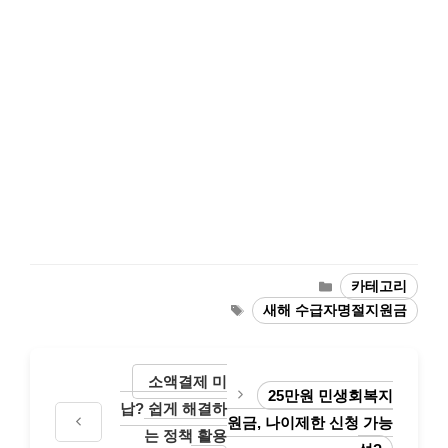
카
카테고리
테
태
새해 수급자명절지원금
고
그
리
소액결제 미
25만원 민생회복지
납? 쉽게 해결하
원금, 나이제한 신청 가능
는 정책 활용