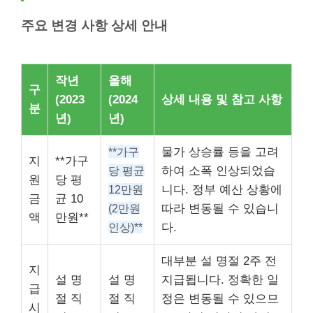
주요 변경 사항 상세 안내
작년
올해
구
(2023
(2024
상세 내용 및 참고 사항
분
년)
년)
**가구
물가 상승률 등을 고려
지
**가구
당 평균
하여 소폭 인상되었습
원
당 평
12만원
니다. 정부 예산 상황에
금
균 10
(2만원
따라 변동될 수 있습니
액
만원**
인상)**
다.
대부분 설 명절 2주 전
지
설 명
설 명
지급됩니다. 정확한 일
급
절 직
절 직
정은 변동될 수 있으므
시