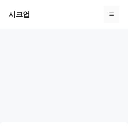
컨
텐
시크업
메
츠
로
뉴
건
너
뛰
기