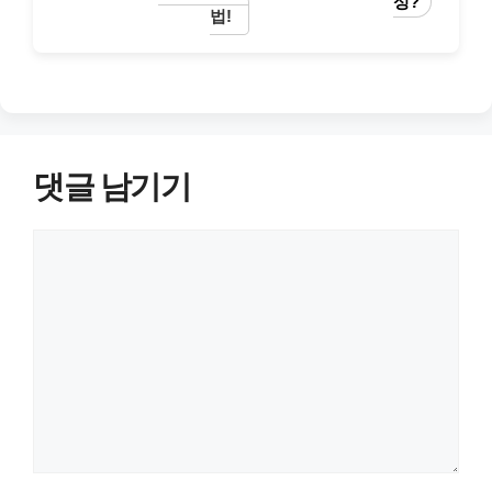
성?
법!
댓글 남기기
댓
글