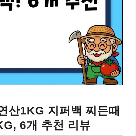
연산1KG 지퍼백 찌든때
G, 6개 추천 리뷰