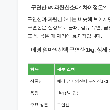
구연산 vs 과탄산소다: 차이점은?
구연산과 과탄산소다는 비슷해 보이지만
구연산은 산성으로 물때, 섬유 유연, 
표백, 묵은 때 제거에 효과적입니다.
애경 엄마의선택 구연산 1kg: 상세
항목
세부 스펙
상품명
애경 엄마의선택 구연산1kg 
용량
1kg (6개입)
주요 성분
구연산