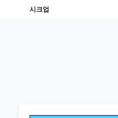
컨
시크업
텐
츠
로
건
너
뛰
기