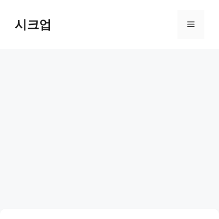
컨
텐
시크업
메
츠
로
뉴
건
너
뛰
기