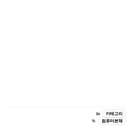
카
카테고리
테
태
컴퓨터본체
고
그
리