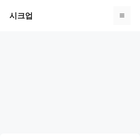
컨
텐
시크업
메
츠
로
뉴
건
너
뛰
기