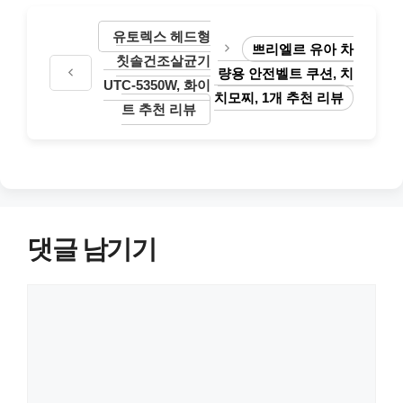
고
리
유토렉스 헤드형
쁘리엘르 유아 차
칫솔건조살균기
량용 안전벨트 쿠션, 치
UTC-5350W, 화이
치모찌, 1개 추천 리뷰
트 추천 리뷰
댓글 남기기
댓
글