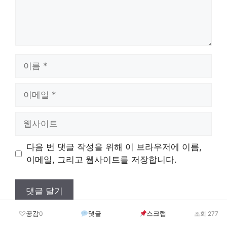
이
름
이
메
일
웹
사
이
다음 번 댓글 작성을 위해 이 브라우저에 이름,
트
이메일, 그리고 웹사이트를 저장합니다.
공감
댓글
스크랩
0
조회 277