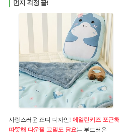
먼지 걱정 끝!
사랑스러운 죠디 디자인!
에일린키즈 포근해
따뜻해 다운필 고밀도 담요
는 부드러운