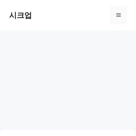
컨
텐
시크업
메
츠
로
뉴
건
너
뛰
기