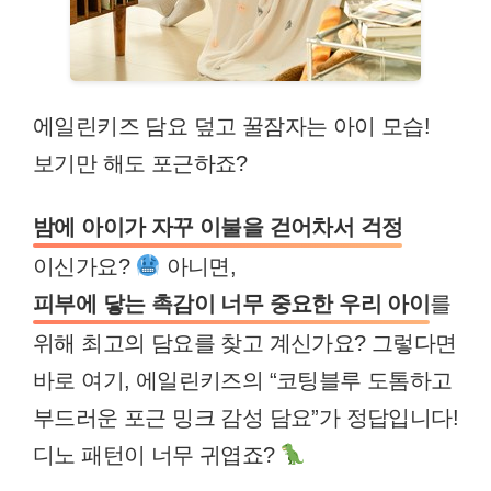
에일린키즈 담요 덮고 꿀잠자는 아이 모습!
보기만 해도 포근하죠?
밤에 아이가 자꾸 이불을 걷어차서 걱정
이신가요?
아니면,
피부에 닿는 촉감이 너무 중요한 우리 아이
를
위해 최고의 담요를 찾고 계신가요? 그렇다면
바로 여기, 에일린키즈의 “코팅블루 도톰하고
부드러운 포근 밍크 감성 담요”가 정답입니다!
디노 패턴이 너무 귀엽죠?