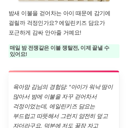
밤새 이불을 걷어차는 아이 때문에 감기에
걸릴까 걱정인가요? 에일린키즈 담요가
포근하게 감싸 안아줄 거예요!
매일 밤 전쟁같은 이불 쟁탈전, 이제 끝낼 수
있어요!
육아맘 김님의 경험담: “아이가 워낙 땀이
많아서 밤에 이불을 자꾸 걷어차서
걱정이었는데, 에일린키즈 담요는
부드럽고 따뜻해서 그런지 얌전히 덮고
자더라구요. 덕분에 저도 꿀잠 자고