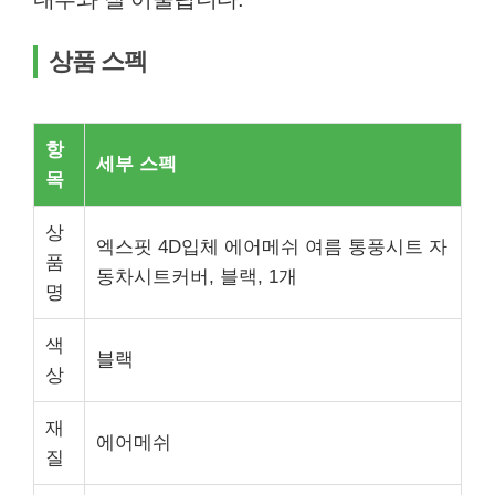
상품 스펙
항
세부 스펙
목
상
엑스핏 4D입체 에어메쉬 여름 통풍시트 자
품
동차시트커버, 블랙, 1개
명
색
블랙
상
재
에어메쉬
질