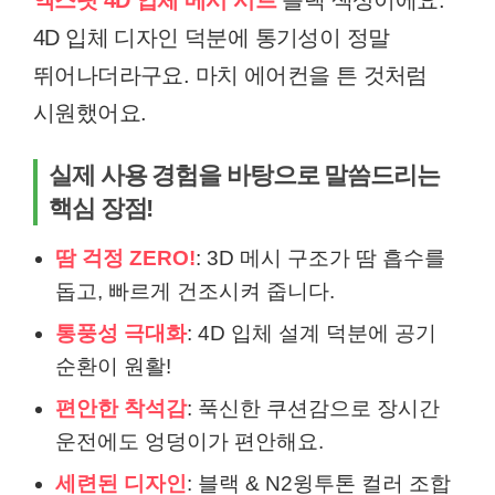
엑스핏 4D 입체 메시 시트
블랙 색상이에요.
4D 입체 디자인 덕분에 통기성이 정말
뛰어나더라구요. 마치 에어컨을 튼 것처럼
시원했어요.
실제 사용 경험을 바탕으로 말씀드리는
핵심 장점!
땀 걱정 ZERO!
: 3D 메시 구조가 땀 흡수를
돕고, 빠르게 건조시켜 줍니다.
통풍성 극대화
: 4D 입체 설계 덕분에 공기
순환이 원활!
편안한 착석감
: 푹신한 쿠션감으로 장시간
운전에도 엉덩이가 편안해요.
세련된 디자인
: 블랙 & N2윙투톤 컬러 조합