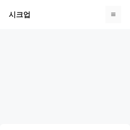
컨
텐
시크업
메
츠
로
뉴
건
너
뛰
기