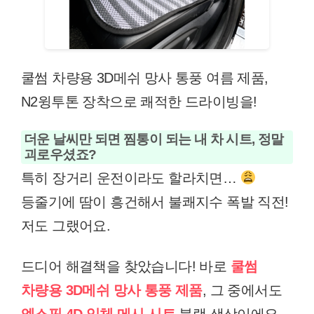
쿨썸 차량용 3D메쉬 망사 통풍 여름 제품,
N2윙투톤 장착으로 쾌적한 드라이빙을!
더운 날씨만 되면 찜통이 되는 내 차 시트, 정말
괴로우셨죠?
특히 장거리 운전이라도 할라치면…
등줄기에 땀이 흥건해서 불쾌지수 폭발 직전!
저도 그랬어요.
드디어 해결책을 찾았습니다! 바로
쿨썸
차량용 3D메쉬 망사 통풍 제품
, 그 중에서도