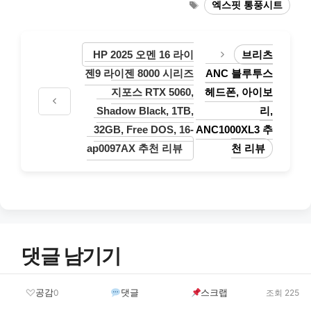
태
엑스핏 통풍시트
고
그
리
HP 2025 오멘 16 라이
브리츠
젠9 라이젠 8000 시리즈
ANC 블루투스
지포스 RTX 5060,
헤드폰, 아이보
Shadow Black, 1TB,
리,
32GB, Free DOS, 16-
ANC1000XL3 추
ap0097AX 추천 리뷰
천 리뷰
댓글 남기기
댓
공감
댓글
스크랩
0
조회 225
글