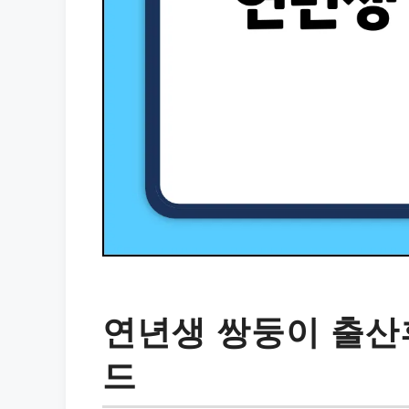
연년생 쌍둥이 출산
드