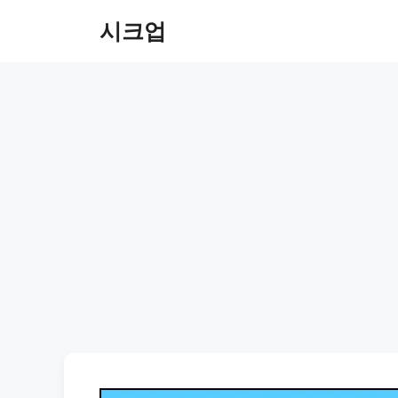
컨
시크업
텐
츠
로
건
너
뛰
기