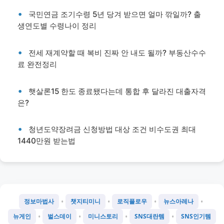
국민연금 조기수령 5년 당겨 받으면 얼마 깎일까? 출
생연도별 수령나이 정리
전세 재계약할 때 복비 진짜 안 내도 될까? 부동산수수
료 완전정리
햇살론15 한도 종료됐다는데 통합 후 달라진 대출자격
은?
청년도약장려금 신청방법 대상 조건 비수도권 최대
1440만원 받는법
•
•
•
•
정보마법사
챗지티미니
로직플로우
뉴스아레나
•
•
•
•
뉴게인
벌스데이
미니스토리
SNS대란템
SNS인기템