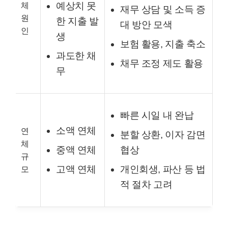
체
예상치 못
재무 상담 및 소득 증
원
한 지출 발
대 방안 모색
인
생
보험 활용, 지출 축소
과도한 채
채무 조정 제도 활용
무
빠른 시일 내 완납
소액 연체
연
분할 상환, 이자 감면
체
중액 연체
협상
규
고액 연체
개인회생, 파산 등 법
모
적 절차 고려