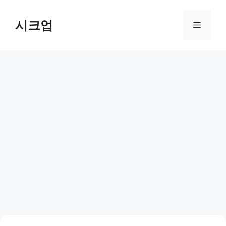
컨
텐
시크업
메
츠
로
뉴
건
너
뛰
기