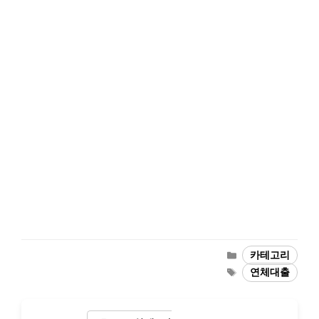
카
카테고리
테
태
연체대출
고
그
리