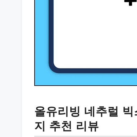
올유리빙 네추럴 빅
지 추천 리뷰