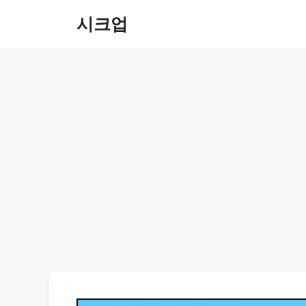
컨
시크업
텐
츠
로
건
너
뛰
기