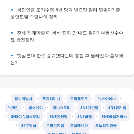
국민연금 조기수령 5년 당겨 받으면 얼마 깎일까? 출
생연도별 수령나이 정리
전세 재계약할 때 복비 진짜 안 내도 될까? 부동산수수
료 완전정리
햇살론15 한도 종료됐다는데 통합 후 달라진 대출자격
은?
•
•
•
•
정보마법사
챗지티미니
로직플로우
뉴스아레나
•
•
•
•
뉴게인
벌스데이
미니스토리
SNS대란템
SNS인기템
•
•
•
•
SNS이슈템스토리
SNS완판템
SNS꿀템
SNS꿀템저장소
•
•
24쿠팡샵
쿠팡인기템
호텔매니아
오늘의지원금