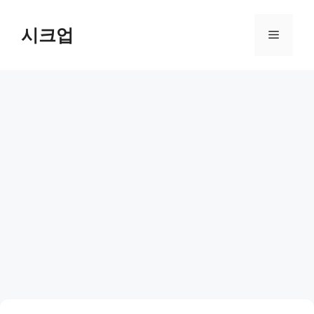
컨
텐
시크업
메
츠
로
뉴
건
너
뛰
기