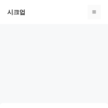
컨
텐
시크업
메
츠
로
뉴
건
너
뛰
기