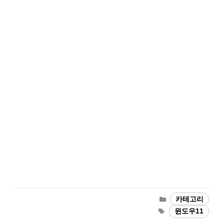
카
카테고리
테
태
윈도우11
고
그