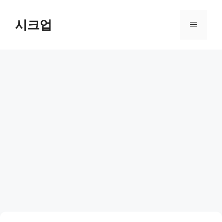
컨
텐
시크업
메
츠
로
뉴
건
너
뛰
기