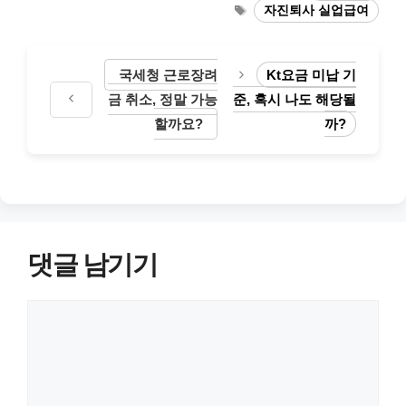
테
태
자진퇴사 실업급여
고
그
리
국세청 근로장려
Kt요금 미납 기
금 취소, 정말 가능
준, 혹시 나도 해당될
할까요?
까?
댓글 남기기
댓
글