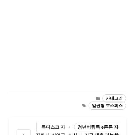
카
카테고리
테
태
입원형 호스피스
고
그
리
목디스크 자
청년버팀목 e든든 자