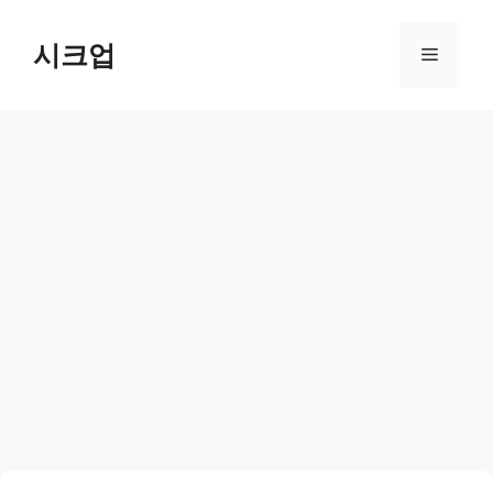
컨
텐
시크업
메
츠
로
뉴
건
너
뛰
기