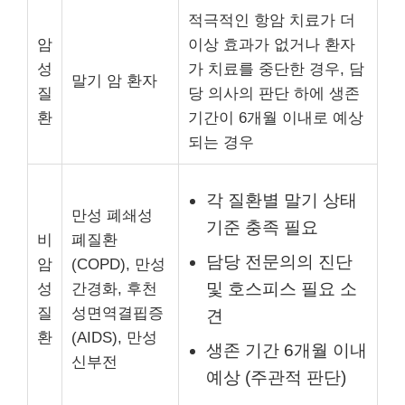
적극적인 항암 치료가 더
암
이상 효과가 없거나 환자
성
가 치료를 중단한 경우, 담
말기 암 환자
질
당 의사의 판단 하에 생존
환
기간이 6개월 이내로 예상
되는 경우
각 질환별 말기 상태
만성 폐쇄성
기준 충족 필요
비
폐질환
담당 전문의의 진단
암
(COPD), 만성
및 호스피스 필요 소
성
간경화, 후천
질
성면역결핍증
견
환
(AIDS), 만성
생존 기간 6개월 이내
신부전
예상 (주관적 판단)