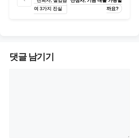
진퇴사, 실업급
산심사, 기금 대출 가능할
여 3가지 진실
까요?
댓글 남기기
댓
글