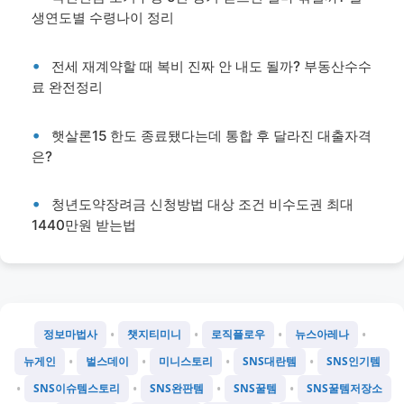
생연도별 수령나이 정리
전세 재계약할 때 복비 진짜 안 내도 될까? 부동산수수
료 완전정리
햇살론15 한도 종료됐다는데 통합 후 달라진 대출자격
은?
청년도약장려금 신청방법 대상 조건 비수도권 최대
1440만원 받는법
•
•
•
•
정보마법사
챗지티미니
로직플로우
뉴스아레나
•
•
•
•
뉴게인
벌스데이
미니스토리
SNS대란템
SNS인기템
•
•
•
•
SNS이슈템스토리
SNS완판템
SNS꿀템
SNS꿀템저장소