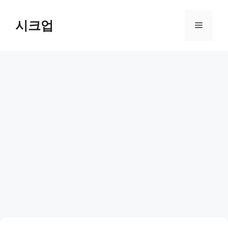
컨
텐
시크업
메
츠
로
뉴
건
너
뛰
기