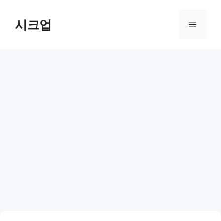
컨
텐
시크업
메
츠
로
뉴
건
너
뛰
기