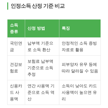
인정소득 산정 기준 비교
소득
산정 방법
특징
종류
국민연
납부액 기준으
안정적인 소득 증빙
금
로 소득 환산
자료로 활용
보험료 납부액
건강보
피부양자 유무 등에
기준으로 소득
험료
따라 달라질 수 있음
추정
신용카
연간 사용액 기
소득이 낮아도 카드
드 사
준으로 소득 역
사용액이 높으면 유
용액
산
리