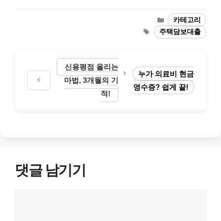
카
카테고리
테
태
주택담보대출
고
그
리
신용평점 올리는
누가 의료비 현금
마법, 3개월의 기
영수증? 쉽게 끝!
적!
댓글 남기기
댓
글