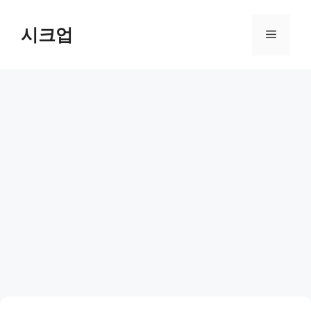
컨
텐
시크업
메
츠
로
뉴
건
너
뛰
기