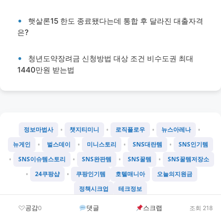
햇살론15 한도 종료됐다는데 통합 후 달라진 대출자격
은?
청년도약장려금 신청방법 대상 조건 비수도권 최대
1440만원 받는법
•
•
•
•
정보마법사
챗지티미니
로직플로우
뉴스아레나
•
•
•
•
뉴게인
벌스데이
미니스토리
SNS대란템
SNS인기템
•
•
•
•
SNS이슈템스토리
SNS완판템
SNS꿀템
SNS꿀템저장소
•
•
24쿠팡샵
쿠팡인기템
호텔매니아
오늘의지원금
정책시크업
테크정보
©
2026
Chatgtmini 프로젝트
공감
댓글
스크랩
0
조회 218