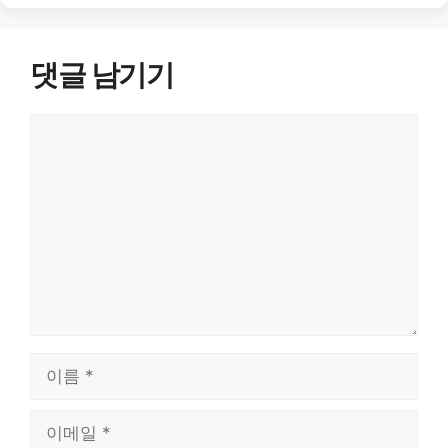
댓글 남기기
댓
글
이
름
이
메