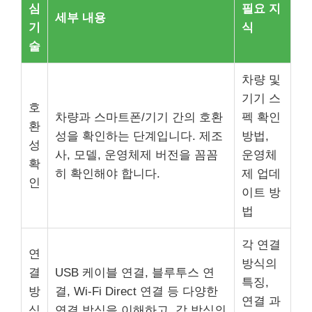
심
필요 지
세부 내용
기
식
술
차량 및
기기 스
호
차량과 스마트폰/기기 간의 호환
펙 확인
환
성을 확인하는 단계입니다. 제조
방법,
성
사, 모델, 운영체제 버전을 꼼꼼
운영체
확
히 확인해야 합니다.
제 업데
인
이트 방
법
각 연결
연
방식의
결
USB 케이블 연결, 블루투스 연
특징,
방
결, Wi-Fi Direct 연결 등 다양한
연결 과
식
연결 방식을 이해하고, 각 방식의