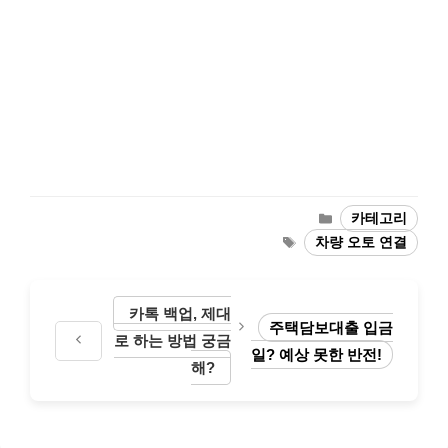
카
카테고리
테
태
차량 오토 연결
고
그
리
카톡 백업, 제대
주택담보대출 입금
로 하는 방법 궁금
일? 예상 못한 반전!
해?