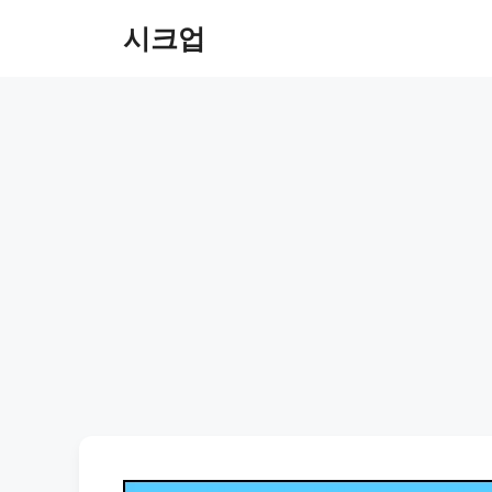
컨
시크업
텐
츠
로
건
너
뛰
기