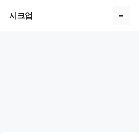
컨
텐
시크업
메
츠
로
뉴
건
너
뛰
기