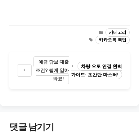
카
카테고리
테
태
카카오톡 백업
고
그
리
예금 담보 대출
차량 오토 연결 완벽
조건? 쉽게 알아
가이드: 초간단 마스터!
봐요!
댓글 남기기