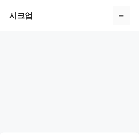
컨
텐
시크업
메
츠
로
뉴
건
너
뛰
기