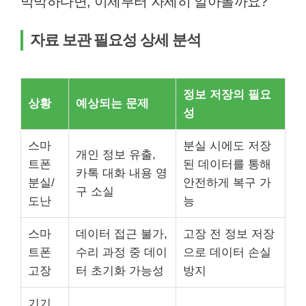
막막하다면, 이제부터 자세히 알아볼까요?
자료 보관 필요성 상세 분석
정보 저장의 필요
상황
예상되는 문제
성
스마
분실 시에도 저장
개인 정보 유출,
트폰
된 데이터를 통해
카톡 대화 내용 영
분실/
안전하게 복구 가
구 소실
도난
능
스마
데이터 접근 불가,
고장 전 정보 저장
트폰
수리 과정 중 데이
으로 데이터 손실
고장
터 초기화 가능성
방지
기기