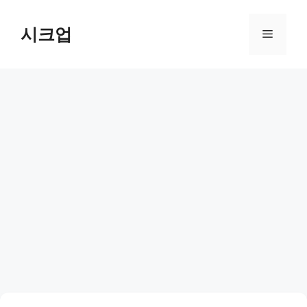
컨
텐
시크업
메
츠
로
뉴
건
너
뛰
기