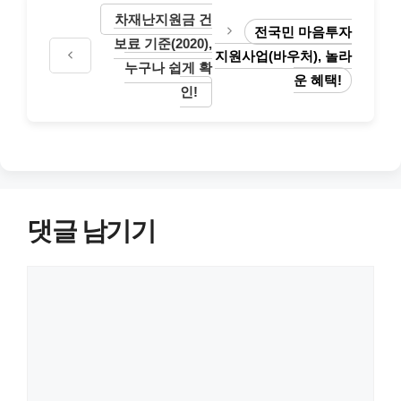
차재난지원금 건
전국민 마음투자
보료 기준(2020),
지원사업(바우처), 놀라
누구나 쉽게 확
운 혜택!
인!
댓글 남기기
댓
글