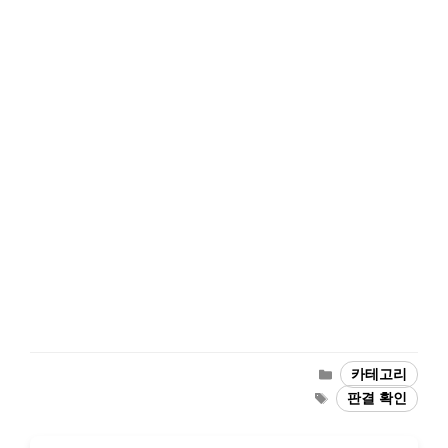
카
카테고리
테
태
판결 확인
고
그
리