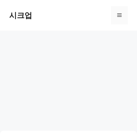
컨
텐
시크업
메
츠
로
뉴
건
너
뛰
기