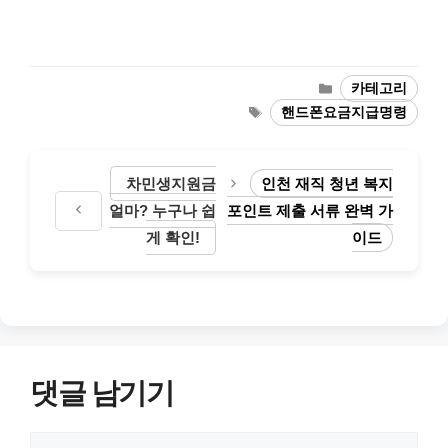
카
카테고리
테
태
핸드폰요금지급명령
고
그
리
차민생지원금
인천 재직 청년 복지
얼마? 누구나 쉽
포인트 제출 서류 완벽 가
게 확인!
이드
댓글 남기기
댓