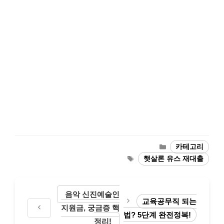
카
카테고리
테
태
햇살론 유스 재대출
고
그
리
음악 신진예술인
교육공무직 되는
지원금, 궁금증 핵
법? 5단계 완전정복!
정리!