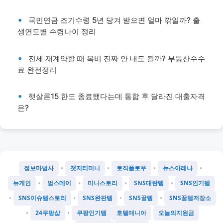
국민연금 조기수령 5년 당겨 받으면 얼마 깎일까? 출
생연도별 수령나이 정리
전세 재계약할 때 복비 진짜 안 내도 될까? 부동산수수
료 완전정리
햇살론15 한도 종료됐다는데 통합 후 달라진 대출자격
은?
•
•
•
•
정보마법사
챗지티미니
로직플로우
뉴스아레나
•
•
•
•
뉴게인
벌스데이
미니스토리
SNS대란템
SNS인기템
•
•
•
•
SNS이슈템스토리
SNS완판템
SNS꿀템
SNS꿀템저장소
•
•
24쿠팡샵
쿠팡인기템
호텔매니아
오늘의지원금