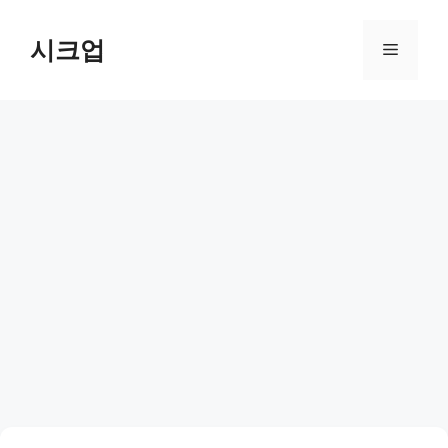
컨
텐
시크업
메
츠
로
뉴
건
너
뛰
기