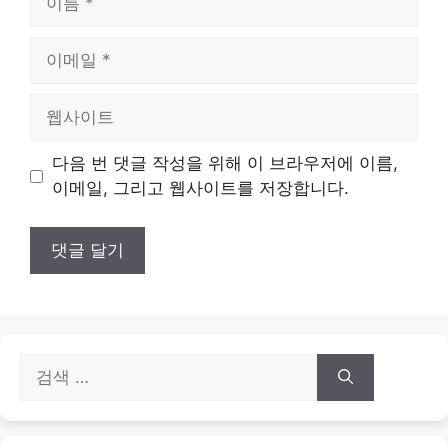
름
이
메
일
웹
사
이
다음 번 댓글 작성을 위해 이 브라우저에 이름,
트
이메일, 그리고 웹사이트를 저장합니다.
검
색: